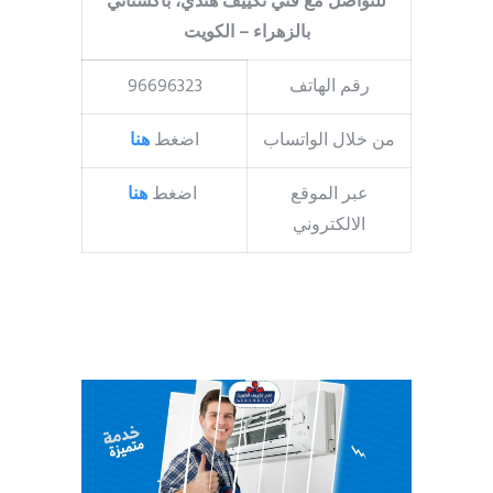
للتواصل مع فني تكييف هندي، باكستاني
بالزهراء – الكويت
رقم الهاتف
96696323
من خلال الواتساب
اضغط
هنا
عبر الموقع
اضغط
هنا
الالكتروني