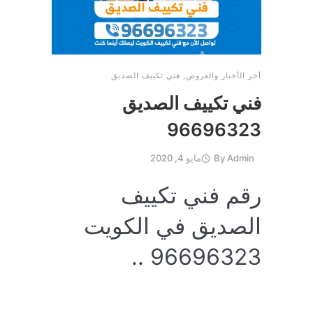
أخر الأخبار والعروض
,
فني تكييف الصديق
فني تكييف الصديق
96696323
Admin
By
مايو 4, 2020
رقم فني تكييف
الصديق في الكويت
96696323 ..