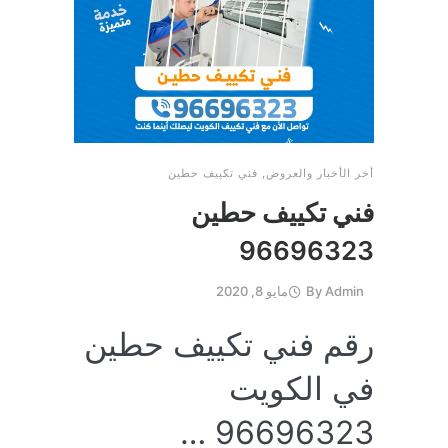
أخر الأخبار والعروض
,
فني تكييف حطين
فني تكييف حطين
96696323
Admin
By
مايو 8, 2020
رقم فني تكييف حطين
في الكويت
96696323 …