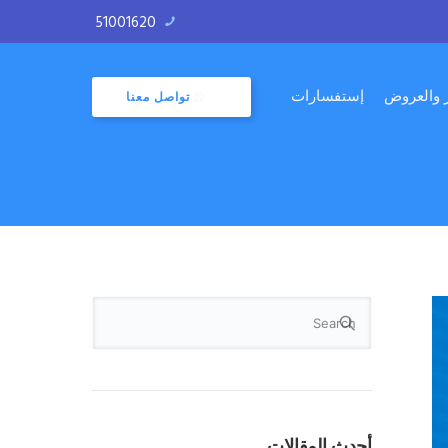
51001620
ر والعروض
إستفسارات
تواصل معنا
أحدث المقالات