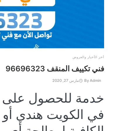
أخر الأخبار والعروض
فني تكييف المنقف 96696323
Admin
By
مارس 27, 2020
خدمة للحصول على أ
في الكويت هندي أو ب
الكافية لمعالجة أي 